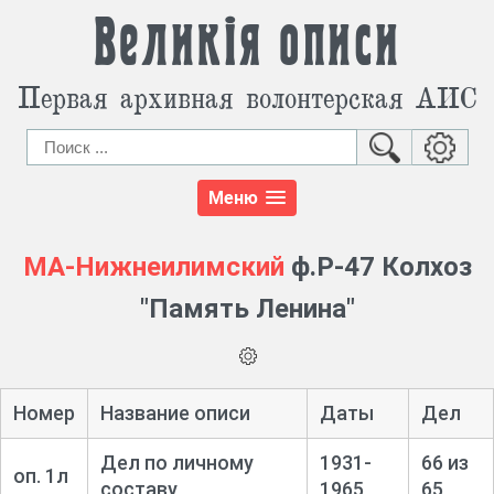
Великія описи
Первая архивная волонтерская АИС
Меню
МА-Нижнеилимский
ф.Р-47 Колхоз
"Память Ленина"
Номер
Название описи
Даты
Дел
Дел по личному
1931-
66 из
оп. 1л
составу
1965
65