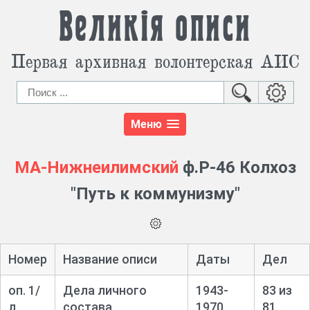
Великія описи
Первая архивная волонтерская АИС
Меню
МА-Нижнеилимский
ф.Р-46 Колхоз
"Путь к коммунизму"
Номер
Название описи
Даты
Дел
оп. 1/
Дела личного
1943-
83 из
л
состава
1970
81