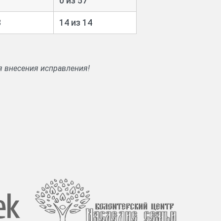
1
0 из 57
8
14 из 14
я внесения исправления!