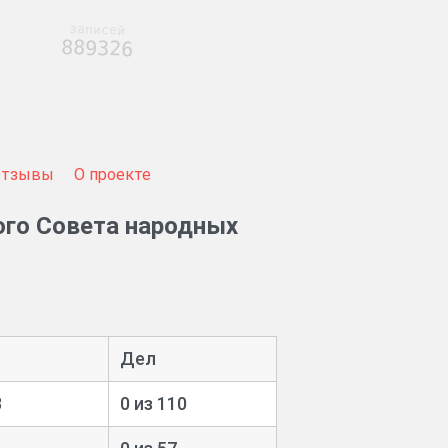
записей
889326
Отзывы
О проекте
ого Совета народных
Дел
3
0 из 110