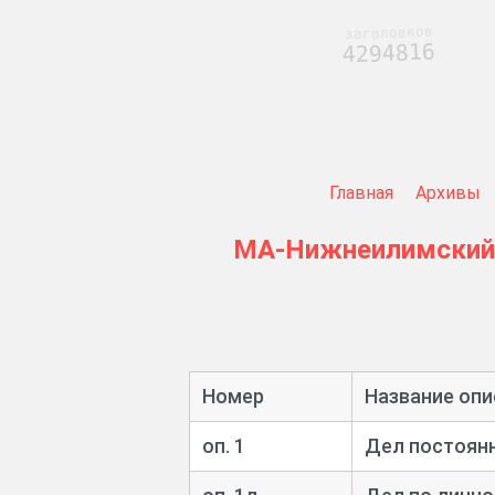
заголовков
4294816
Главная
Архивы
МА-Нижнеилимский
Номер
Название опи
оп. 1
Дел постоянн