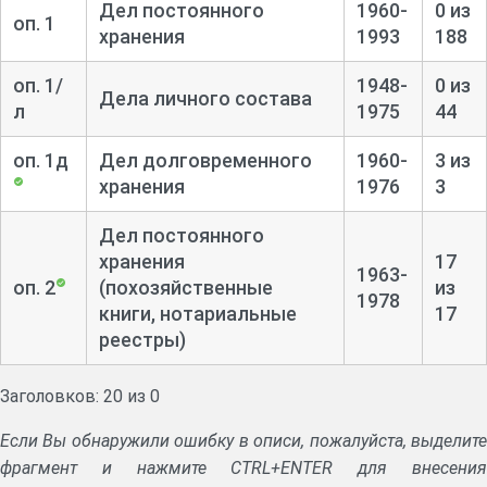
Дел постоянного
1960-
0 из
оп. 1
хранения
1993
188
оп. 1/
1948-
0 из
Дела личного состава
л
1975
44
оп. 1д
Дел долговременного
1960-
3 из
хранения
1976
3
Дел постоянного
хранения
17
1963-
оп. 2
(похозяйственные
из
1978
книги, нотариальные
17
реестры)
Заголовков: 20 из 0
Если Вы обнаружили ошибку в описи, пожалуйста, выделите
фрагмент и нажмите CTRL+ENTER для внесения