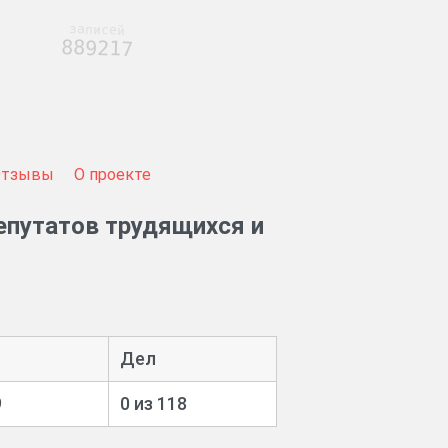
записей
889217
Отзывы
О проекте
епутатов трудящихся и
Дел
9
0 из 118