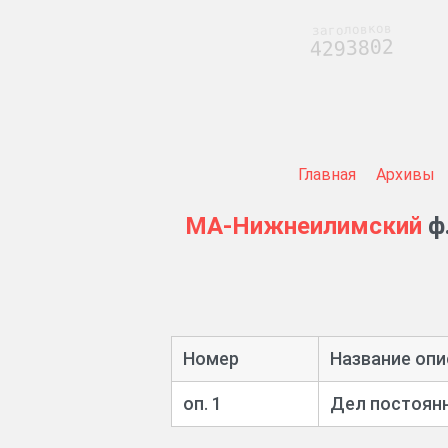
заголовков
4293802
Главная
Архивы
МА-Нижнеилимский
ф.
Номер
Название опи
оп. 1
Дел постоянн