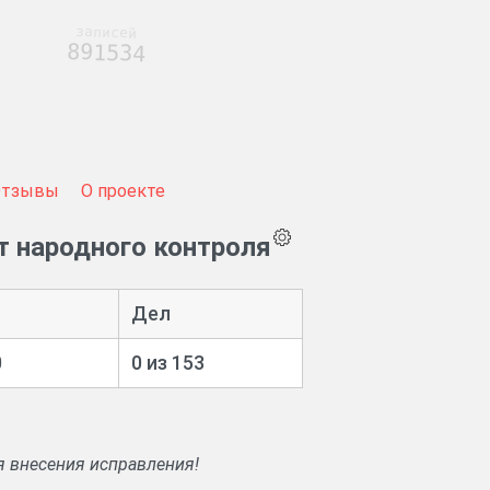
записей
891534
Отзывы
О проекте
 народного контроля
Дел
0
0 из 153
я внесения исправления!