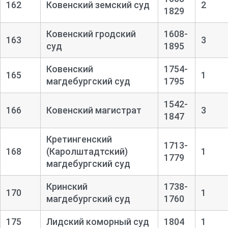
162
Ковенский земский суд
2
1829
Ковенский гродский
1608-
163
3
суд
1895
Ковенский
1754-
165
1
магдебургский суд
1795
1542-
166
Ковенский магистрат
3
1847
Кретингенский
1713-
168
(Каролштадтский)
1
1779
магдебургский суд
Кринский
1738-
170
1
магдебургский суд
1760
175
Лидский коморный суд
1804
1