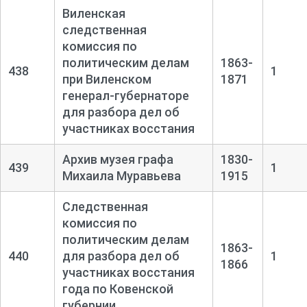
Виленская
следственная
комиссия по
политическим делам
1863-
438
1
при Виленском
1871
генерал-губернаторе
для разбора дел об
участниках восстания
Архив музея графа
1830-
439
1
Михаила Муравьева
1915
Следственная
комиссия по
политическим делам
1863-
440
для разбора дел об
1
1866
участниках восстания
года по Ковенской
губернии