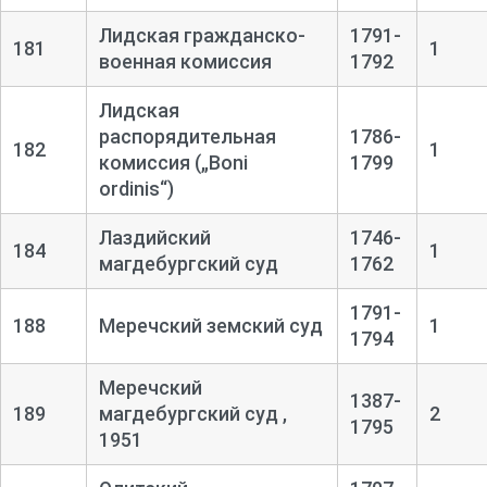
Лидская гражданско-
1791-
181
1
военная комиссия
1792
Лидская
распорядительная
1786-
182
1
комиссия („Boni
1799
ordinis“)
Лаздийский
1746-
184
1
магдебургский суд
1762
1791-
188
Меречский земский суд
1
1794
Меречский
1387-
189
магдебургский суд ,
2
1795
1951