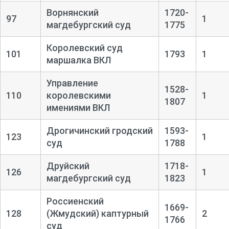
Ворнянский
1720-
97
1
магдебургский суд
1775
Королевский суд
101
1793
1
маршалка ВКЛ
Управление
1528-
110
королевскими
1
1807
имениями ВКЛ
Дрогичинский гродский
1593-
123
1
суд
1788
Друйский
1718-
126
1
магдебургский суд
1823
Россиенский
1669-
128
(Жмудский) каптурный
2
1766
суд