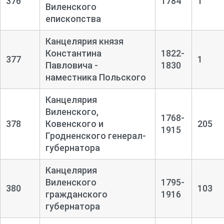
376
1784
1
Виленского
епископства
Канцелярия князя
Константина
1822-
377
1
Павловича -
1830
наместника Польского
Канцелярия
Виленского,
1768-
378
Ковенского и
205
1915
Гродненского генерал-
губернатора
Канцелярия
Виленского
1795-
380
103
гражданского
1916
губернатора