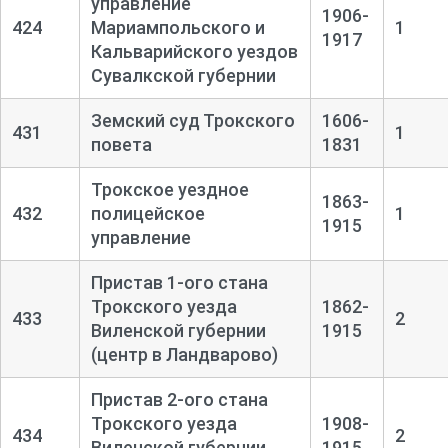
управление
1906-
424
Мариампольского и
1
1917
Кальварийского уездов
Сувалкской губернии
Земский суд Трокского
1606-
431
1
повета
1831
Трокское уездное
1863-
432
полицейское
1
1915
управление
Пристав 1-ого стана
Трокского уезда
1862-
433
2
Виленской губернии
1915
(центр в Ландварово)
Пристав 2-ого стана
Трокского уезда
1908-
434
2
Виленской губернии
1915