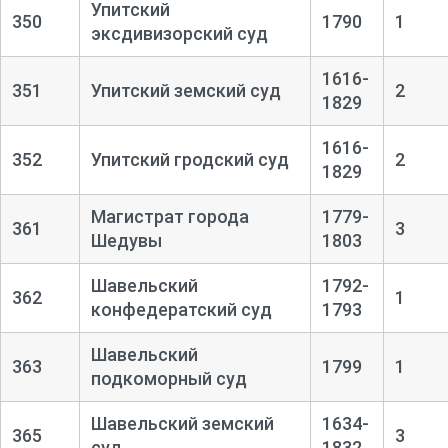
Упитский
350
1790
1
эксдивизорский суд
1616-
351
Упитский земский суд
2
1829
1616-
352
Упитский гродский суд
2
1829
Магистрат города
1779-
361
3
Шедувы
1803
Шавельский
1792-
362
1
конфедератский суд
1793
Шавельский
363
1799
1
подкоморный суд
Шавельский земский
1634-
365
3
суд
1832