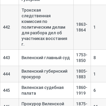
Трокская
следственная
комиссия по
1863-
442
политическим делам
1
1864
для разбора дел об
участниках восстания
г.
1753-
443
Виленский главный суд
8
1850
Виленский губернский
1805-
444
1
прокурор
1883
Виленская судебная
1860-
445
6
палата
1919
Прокурор Виленской
1875-