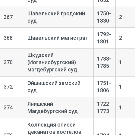
Шавельский гродский
1750-
367
2
суд
1830
1792-
368
Шавельский магистрат
2
1801
Шкудский
1738-
370
(Иоганисбургский)
1
1785
магдебургский суд
Эйшишский земский
1751-
372
1
суд
1806
Янишский
1722-
374
1
Магдебургский суд
1773
Коллекция описей
деканатов костелов