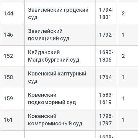
Завилейский гродский
1794-
144
2
суд
1831
Завилейский
146
1792
1
помещичий суд
Кейданский
1690-
152
2
Магдебургский суд
1806
Ковенский каптурный
158
1764
1
суд
Ковенский
1583-
159
1
подкоморный суд
1619
Ковенский
1796-
161
1
компромиссный суд
1797
1608-