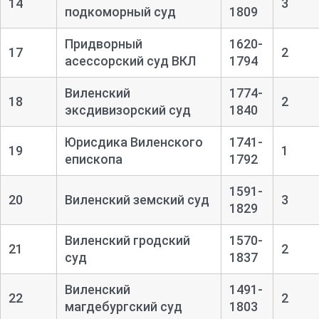
14
3
подкоморный суд
1809
Придворный
1620-
17
2
асессорский суд ВКЛ
1794
Виленский
1774-
18
2
эксдивизорский суд
1840
Юрисдика Виленского
1741-
19
1
епископа
1792
1591-
20
Виленский земский суд
3
1829
Виленский гродский
1570-
21
2
суд
1837
Виленский
1491-
22
2
магдебургский суд
1803