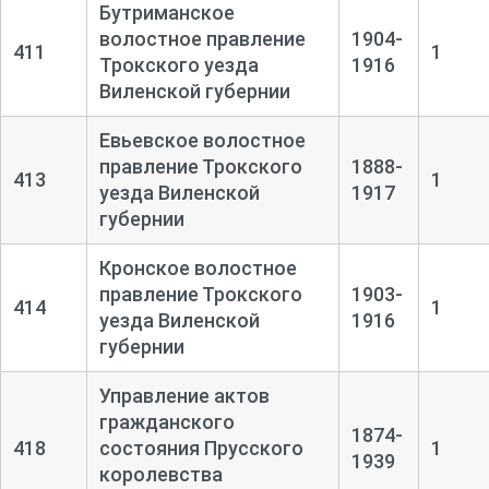
Бутриманское
волостное правление
1904-
411
1
Трокского уезда
1916
Виленской губернии
Евьевское волостное
правление Трокского
1888-
413
1
уезда Виленской
1917
губернии
Кронское волостное
правление Трокского
1903-
414
1
уезда Виленской
1916
губернии
Управление актов
гражданского
1874-
418
состояния Прусского
1
1939
королевства