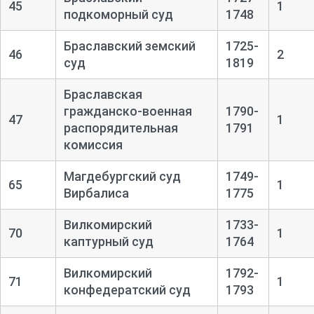
45
1
подкоморный суд
1748
Браславский земский
1725-
46
2
суд
1819
Браславская
гражданско-военная
1790-
47
1
распорядительная
1791
комиссия
Магдебургский суд
1749-
65
1
Вирбалиса
1775
Вилкомирский
1733-
70
1
каптурный суд
1764
Вилкомирский
1792-
71
1
конфедератский суд
1793