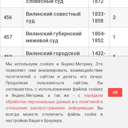
словесный суд
1872
Виленский совестный
1833-
456
2
суд
1858
Виленский губернский
1804-
457
1
межевой суд
1852
Виленский городской
1432-
458
5
магистрат
1917
Мы используем cookies и Яндекс.Метрику. Это
позволяет нам анализировать взаимодействие
Комиссия по
1434-
посетителей с сайтом и делать его лучше.
459
расследованию долгов
16
1937
Продолжая пользоваться сайтом, Вы
князей Радзивиллов
соглашаетесь с использованием файлов cookies
ОК
и Яндекс.Метрики, а так же - с
порядком
Свенцянский уездный
1802-
обработки персональных данных
и с
политикой в
481
3
суд
1872
отношении распространения информации
. Вы
всегда можете отключить файлы cookie в
Свенцянская
1811-
настройках Вашего браузера.
482
2
Городовая Ратуша
1866