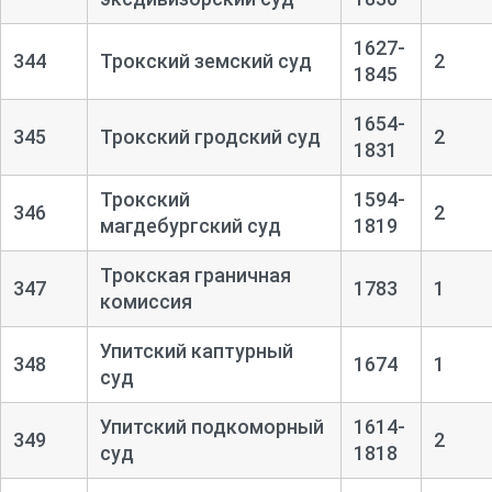
1627-
344
Трокский земский суд
2
1845
1654-
345
Трокский гродский суд
2
1831
Трокский
1594-
346
2
магдебургский суд
1819
Трокская граничная
347
1783
1
комиссия
Упитский каптурный
348
1674
1
суд
Упитский подкоморный
1614-
349
2
суд
1818