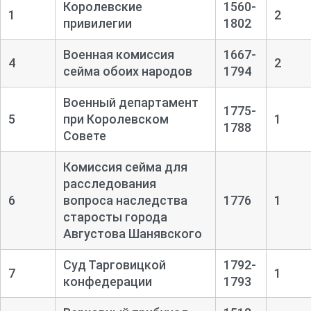
Королевские
1560-
1
2
привилегии
1802
Военная комиссия
1667-
4
2
сейма обоих народов
1794
Военный департамент
1775-
5
при Королевском
1
1788
Совете
Комиссия сейма для
расследования
6
вопроса наследства
1776
1
старосты города
Августова Шанявского
Суд Тарговицкой
1792-
7
1
конфедерации
1793