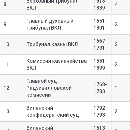
Верховный трибунал
1518-
8
4
ВКЛ
1839
Главный духовный
1651-
9
2
трибунал ВКЛ
1801
1667-
10
Трибунал казны ВКЛ
2
1791
Комиссия казначейства
1551-
11
2
ВКЛ
1899
Главной суд
1768-
12
Радзивилловской
1
1783
комиссии
Виленский
1792-
13
2
конфедератский суд
1793
Виленский
1613-