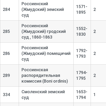
Россиенский
1571-
284
(Жмудский) земский
2
1895
суд
Россиенский
1552-
285
(Жмудский) гродский
2
1830
суд , 1860-1863
Россиенский
1792-
286
(Жмудский) помещичий
2
1793
суд
Россиенская
1794-
289
распорядительная
2
1795
комиссия (Boni ordinis)
Смоленский земский
1653-
334
1
суд
1794