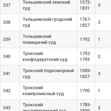
Тельшевский земский
1572-
337
3
суд
1831
Тельшевский гродский
1767-
338
3
суд
1827
Тельшевский
339
1792
1
помещичий суд
Трокский
1792-
340
2
конфедератский суд
1793
Трокский подкоморный
1585-
341
3
суд
1827
Трокский
342
1790
1
компромисный суд
Трокский
1785-
343
2
эксдивизорский суд
1830