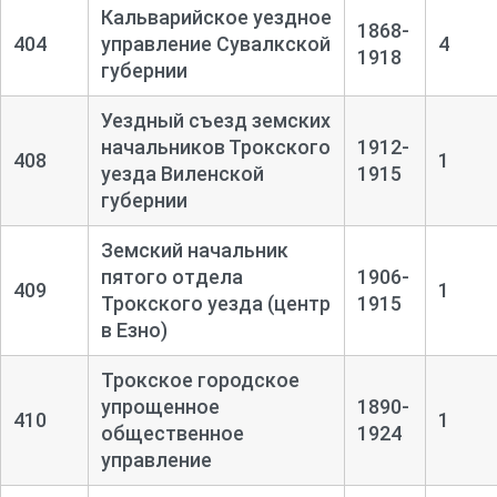
Кальварийское уездное
1868-
404
управление Сувалкской
4
1918
губернии
Уездный съезд земских
начальников Трокского
1912-
408
1
уезда Виленской
1915
губернии
Земский начальник
пятого отдела
1906-
409
1
Трокского уезда (центр
1915
в Езно)
Трокское городское
упрощенное
1890-
410
1
общественное
1924
управление