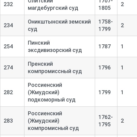
Олитский
1707-
232
2
магдебургский суд
1805
Оникштынский земский
1758-
234
2
суд
1799
Пинский
254
1787
1
эксдивизорский суд
Пренский
274
1796
1
компромиссный суд
Россиенский
282
(Жмудский)
1799
1
подкоморный суд
Россиенский
1762-
283
(Жмудский)
2
1795
компромисный суд