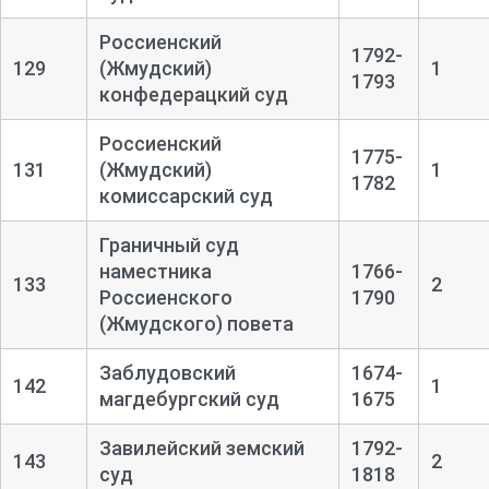
Россиенский
1792-
129
(Жмудский)
1
1793
конфедерацкий суд
Россиенский
1775-
131
(Жмудский)
1
1782
комиссарский суд
Граничный суд
наместника
1766-
133
2
Россиенского
1790
(Жмудского) повета
Заблудовский
1674-
142
1
магдебургский суд
1675
Завилейский земский
1792-
143
2
суд
1818