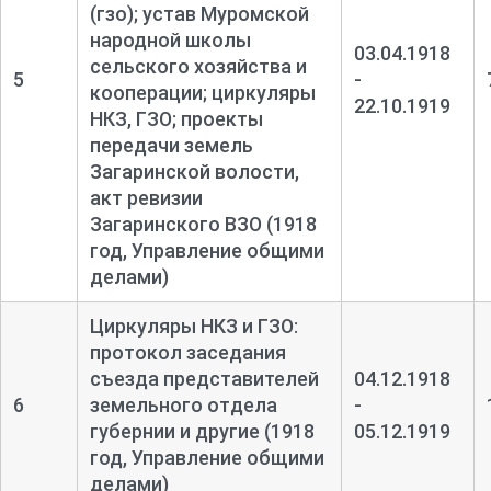
(гзо); устав Муромской
народной школы
03.04.1918
сельского хозяйства и
5
-
кооперации; циркуляры
22.10.1919
НКЗ, ГЗО; проекты
передачи земель
Загаринской волости,
акт ревизии
Загаринского ВЗО (1918
год, Управление общими
делами)
Циркуляры НКЗ и ГЗО:
протокол заседания
съезда представителей
04.12.1918
6
земельного отдела
-
губернии и другие (1918
05.12.1919
год, Управление общими
делами)