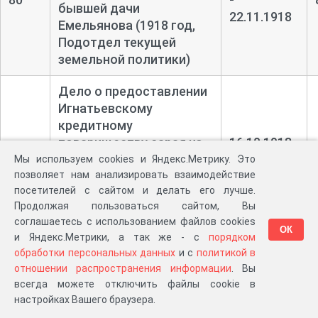
бывшей дачи
22.11.1918
Емельянова (1918 год,
Подотдел текущей
земельной политики)
Дело о предоставлении
Игнатьевскому
кредитному
товариществу сарая из
16.10.1918
81
бывшего имения
-
Мы используем cookies и Яндекс.Метрику. Это
Когинова для
18.11.1918
позволяет нам анализировать взаимодействие
посетителей с сайтом и делать его лучше.
кирпичного завода (1918
Продолжая пользоваться сайтом, Вы
год, Подотдел текущей
соглашаетесь с использованием файлов cookies
земельной политики)
ОК
и Яндекс.Метрики, а так же - с
порядком
обработки персональных данных
и с
политикой в
Дело о предоставлении
отношении распространения информации
. Вы
Карачаровскому
всегда можете отключить файлы cookie в
народному дому
04.10.1918
настройках Вашего браузера.
82
помещения в имении
-