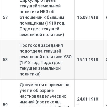
Циркуляр отдела
текущей земельной
политики НКЗ об
57
отношении к бывшим
16.09.1918
помещикам (1918 год,
Подотдел текущей
земельной политики)
Протокол заседания
подотдела текущей
земельной политики УЗО
58
15.11.1918
(1918 год, Подотдел
текущей земельной
политики)
Документы о приеме на
учет и об охране
частновладельческих
24.01.1918
имений (протоколы,
59
-