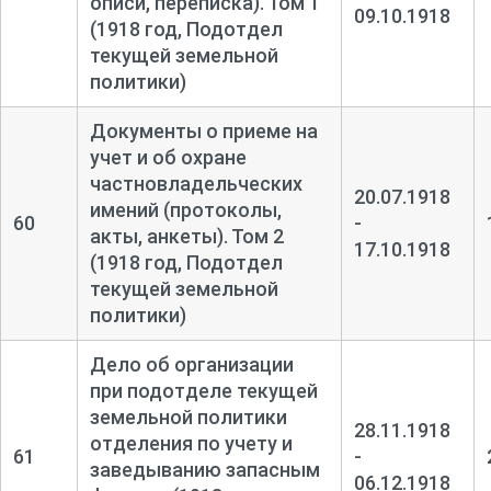
описи, переписка). Том 1
09.10.1918
(1918 год, Подотдел
текущей земельной
политики)
Документы о приеме на
учет и об охране
частновладельческих
20.07.1918
имений (протоколы,
60
-
акты, анкеты). Том 2
17.10.1918
(1918 год, Подотдел
текущей земельной
политики)
Дело об организации
при подотделе текущей
земельной политики
28.11.1918
отделения по учету и
61
-
заведыванию запасным
06.12.1918