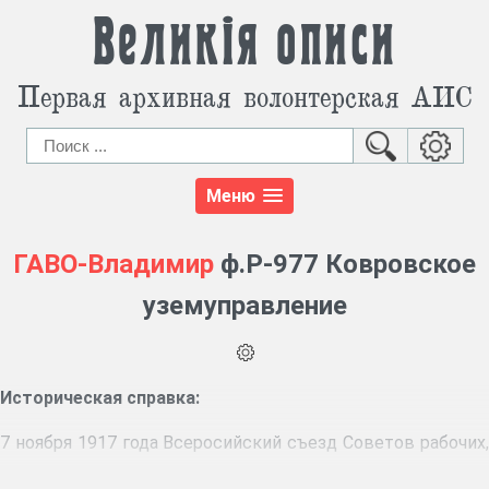
Великія описи
Первая архивная волонтерская АИС
Меню
ГАВО-Владимир
ф.Р-977 Ковровское
уземуправление
Историческая справка:
7 ноября 1917 года Всеросийский съезд Советов рабочих,
солдатских и крестьянских депутатов принял один из