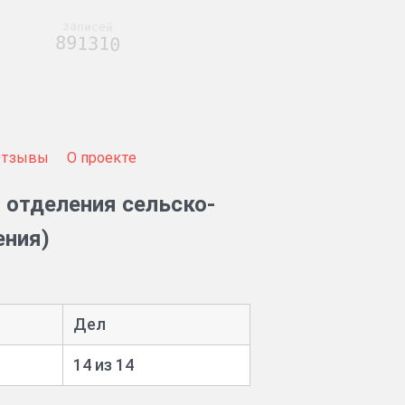
записей
891310
Отзывы
О проекте
 отделения сельско-
ения)
Дел
14 из 14