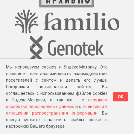
Мы используем cookies и Яндекс.Метрику. Это
позволяет нам анализировать взаимодействие
посетителей с сайтом и делать его лучше.
Продолжая пользоваться сайтом, Вы
соглашаетесь с использованием файлов cookies
ОК
и Яндекс.Метрики, а так же - с
порядком
обработки персональных данных
и с
политикой в
Разработка компании «
Великіе предки
», 2023-2026 гг.
Блог
.
Суть проекта
.
отношении распространения информации
. Вы
Персональные данные
.
Распространение информации
.
ЧаВО
.
Сборка 111.35
всегда можете отключить файлы cookie в
в «Мои документы»
настройках Вашего браузера.
…или в один из ваших проектов: