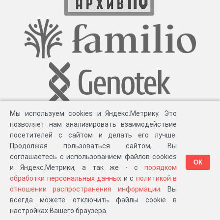
Мы используем cookies и Яндекс.Метрику. Это
позволяет нам анализировать взаимодействие
посетителей с сайтом и делать его лучше.
Продолжая пользоваться сайтом, Вы
соглашаетесь с использованием файлов cookies
ОК
и Яндекс.Метрики, а так же - с
порядком
обработки персональных данных
и с
политикой в
Разработка компании «
Великіе предки
», 2023-2026 гг.
Блог
.
Суть проекта
.
отношении распространения информации
. Вы
Персональные данные
.
Распространение информации
.
ЧаВО
.
Сборка 111.35
всегда можете отключить файлы cookie в
в «Мои документы»
настройках Вашего браузера.
…или в один из ваших проектов: