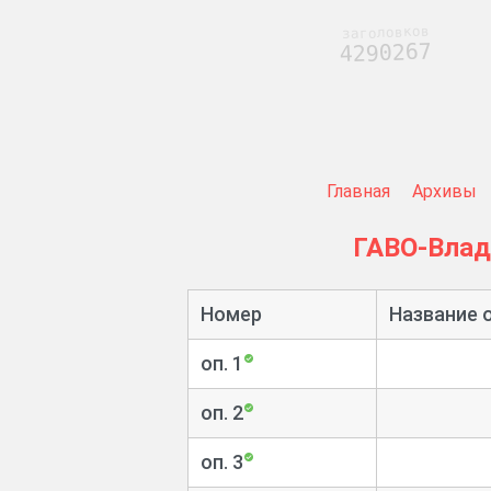
заголовков
4290267
Главная
Архивы
ГАВО-Вла
Номер
Название 
оп. 1
оп. 2
оп. 3