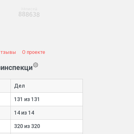
записей
888638
Отзывы
О проекте
зинспекци
Дел
131 из 131
14 из 14
320 из 320