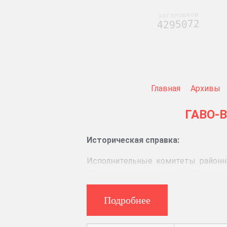
заголовков
4295072
Главная
Архивы
ГАВО-
Историческая справка:
Исполнительные комитеты районны
«Положению о краевых (областных
Постановлением ВЦИК от 6 апреля 
являлись высшими органами гос
Подробнее
вышестоящего Совета. Ковровский
1929 г. На организационном засе