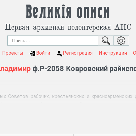
Великія описи
Первая архивная волонтерская АИС
Проекты
Войти
Регистрация
Инструкции
Владимир
ф.Р-2058 Ковровский райисп
х Советов рабочих, крестьянских и красноармейских 
), окружных и районных съездах Советов и их исполнит
1928 г. Райисполкомы избирались районными съездами 
ударственной власти в районе. Подчинялись районн
 районный исполнительный комитет был избран на 1-о
дании Пленума Ковровского райисполкома того же числа