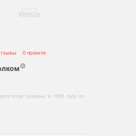
записей
889526
Отзывы
О проекте
олком
депутатов созданы в 1929 году по
ельных комитетах», утвержденному
Советов и в период между съездами
ому съезду Советов и исполкому
м районном съезде Советов 2 июня
 был избран президиум исполкома,