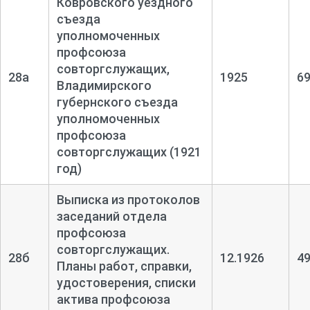
Ковровского уездного
съезда
уполномоченных
профсоюза
совторгслужащих,
28а
1925
6
Владимирского
губернского съезда
уполномоченных
профсоюза
совторгслужащих (1921
год)
Выписка из протоколов
заседаний отдела
профсоюза
совторгслужащих.
28б
12.1926
4
Планы работ, справки,
удостоверения, списки
актива профсоюза