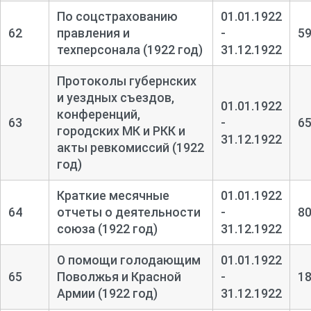
По соцстрахованию
01.01.1922
62
правления и
-
5
техперсонала (1922 год)
31.12.1922
Протоколы губернских
и уездных съездов,
01.01.1922
конференций,
63
-
6
городских МК и РКК и
31.12.1922
акты ревкомиссий (1922
год)
Краткие месячные
01.01.1922
64
отчеты о деятельности
-
8
союза (1922 год)
31.12.1922
О помощи голодающим
01.01.1922
65
Поволжья и Красной
-
1
Армии (1922 год)
31.12.1922