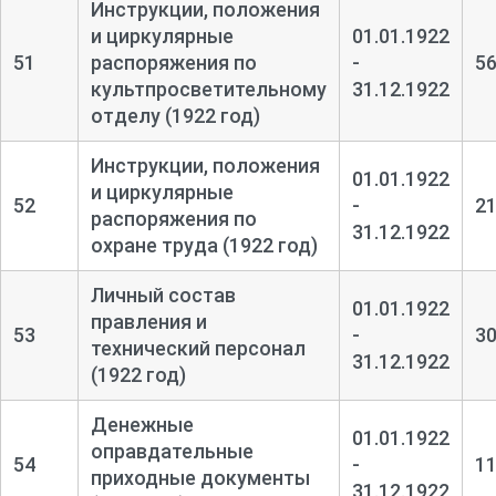
Инструкции, положения
и циркулярные
01.01.1922
51
распоряжения по
-
5
культпросветительному
31.12.1922
отделу (1922 год)
Инструкции, положения
01.01.1922
и циркулярные
52
-
2
распоряжения по
31.12.1922
охране труда (1922 год)
Личный состав
01.01.1922
правления и
53
-
3
технический персонал
31.12.1922
(1922 год)
Денежные
01.01.1922
оправдательные
54
-
1
приходные документы
31.12.1922