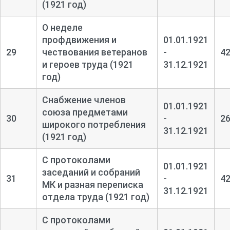
(1921 год)
О неделе
профдвижения и
01.01.1921
29
чествования ветеранов
-
4
и героев труда (1921
31.12.1921
год)
Снабжение членов
01.01.1921
союза предметами
30
-
2
широкого потребления
31.12.1921
(1921 год)
С протоколами
01.01.1921
заседаний и собраний
31
-
4
МК и разная переписка
31.12.1921
отдела труда (1921 год)
С протоколами