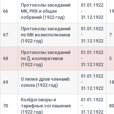
Протоколы заседаний
01.01.1922
66
МК, РКК и общих
-
1
собраний (1922 год)
31.12.1922
Протоколы заседаний
01.01.1922
67
по МК волисполкомов
-
7
(1922 год)
31.12.1922
Протоколы заседаний
01.01.1922
68
по [], кооперативов
-
5
(1922 год)
31.12.1922
01.01.1922
О пилке дров членамb
69
-
1
союза (1922 год)
31.12.1922
Колlдоговоры и
01.01.1922
70
тарифные соглашения
-
8
(1922 год)
31.12.1922