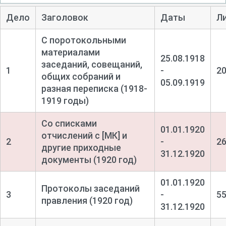
Дело
Заголовок
Даты
Л
С поротокольными
материалами
25.08.1918
заседаний, совещаний,
1
-
2
общих собраний и
05.09.1919
разная переписка (1918-
1919 годы)
Со списками
01.01.1920
отчислений с [МК] и
2
-
2
другие приходные
31.12.1920
документы (1920 год)
01.01.1920
Протоколы заседаний
3
-
5
правления (1920 год)
31.12.1920