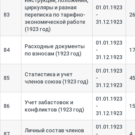
Инструкции, положения,
циркуляры и разная
01.01.1923
83
переписка по тарифно-
-
2
экономической работе
31.12.1923
(1923 год)
01.01.1923
Расходные документы
84
-
1
по взносам (1923 год)
31.12.1923
01.01.1923
Статистика и учет
85
-
4
членов союза (1923 год)
31.12.1923
01.01.1923
Учет забастовок и
86
-
1
конфликтов (1923 год)
31.12.1923
01.01.1923
Личный состав членов
87
-
4