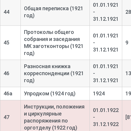
01.01.1921
Общая переписка (1921
44
-
2
год)
31.12.1921
Протоколы общего
01.01.1921
собрания и заседания
45
-
9
МК заготконторы (1921
31.12.1921
год)
Разносная книжка
01.01.1921
46
корреспонденции (1921
-
1
год)
31.12.1921
46а
Упродком (1924 год)
1924
1
Инструкции, положения
01.01.1922
и циркулярные
47
-
[8
распоряжения по
31.12.1922
орготделу (1922 год)