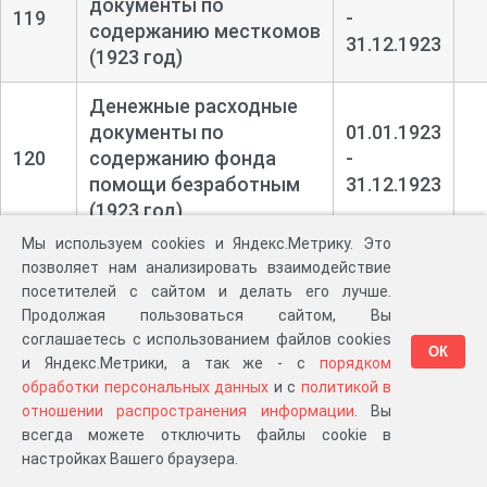
документы по
119
-
содержанию месткомов
31.12.1923
(1923 год)
Денежные расходные
документы по
01.01.1923
120
содержанию фонда
-
помощи безработным
31.12.1923
(1923 год)
Мы используем cookies и Яндекс.Метрику. Это
Денежные расходные
01.01.1923
позволяет нам анализировать взаимодействие
121
документы по детдому
-
посетителей с сайтом и делать его лучше.
(1923 год)
31.12.1923
Продолжая пользоваться сайтом, Вы
соглашаетесь с использованием файлов cookies
ОК
Денежные расходные
и Яндекс.Метрики, а так же - с
порядком
01.01.1923
документы по
обработки персональных данных
и с
политикой в
122
-
1
содержанию русских
отношении распространения информации
. Вы
31.12.1923
всегда можете отключить файлы cookie в
рабочих (1923 год)
настройках Вашего браузера.