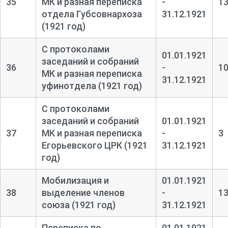
35
МК и разная переписка
-
1
отдела Губсовнархоза
31.12.1921
(1921 год)
С протоколами
01.01.1921
заседаний и собраний
36
-
1
МК и разная переписка
31.12.1921
уфинотдела (1921 год)
С протоколами
заседаний и собраний
01.01.1921
37
МК и разная переписка
-
3
Егорьевского ЦРК (1921
31.12.1921
год)
Мобилизация и
01.01.1921
38
выделение членов
-
1
союза (1921 год)
31.12.1921
Переписка по
01.01.1921