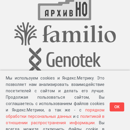
Мы используем cookies и Яндекс.Метрику. Это
позволяет нам анализировать взаимодействие
посетителей с сайтом и делать его лучше.
Продолжая пользоваться сайтом, Вы
соглашаетесь с использованием файлов cookies
ОК
и Яндекс.Метрики, а так же - с
порядком
обработки персональных данных
и с
политикой в
Разработка компании «
Великіе предки
», 2023-2026 гг.
Блог
.
Суть проекта
.
отношении распространения информации
. Вы
Персональные данные
.
Распространение информации
.
ЧаВО
.
Сборка 111.35
всегда можете отключить файлы cookie в