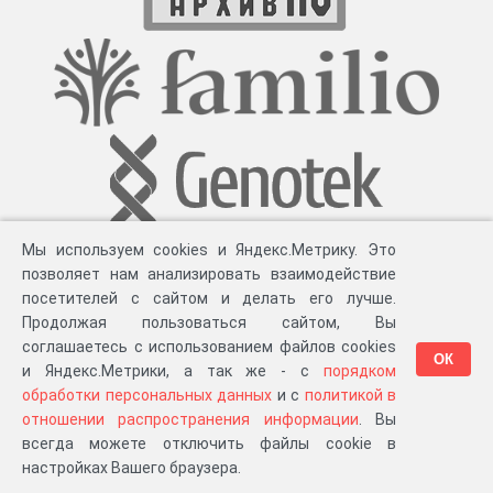
Мы используем cookies и Яндекс.Метрику. Это
позволяет нам анализировать взаимодействие
посетителей с сайтом и делать его лучше.
Продолжая пользоваться сайтом, Вы
соглашаетесь с использованием файлов cookies
ОК
и Яндекс.Метрики, а так же - с
порядком
обработки персональных данных
и с
политикой в
Разработка компании «
Великіе предки
», 2023-2026 гг.
Блог
.
Суть проекта
.
отношении распространения информации
. Вы
Персональные данные
.
Распространение информации
.
ЧаВО
.
Сборка 111.35
всегда можете отключить файлы cookie в
в «Мои документы»
настройках Вашего браузера.
…или в один из ваших проектов: