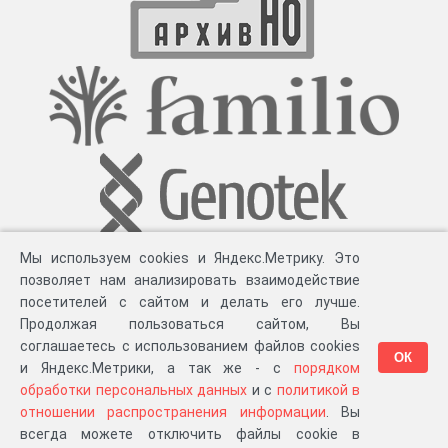
Мы используем cookies и Яндекс.Метрику. Это
позволяет нам анализировать взаимодействие
посетителей с сайтом и делать его лучше.
Продолжая пользоваться сайтом, Вы
соглашаетесь с использованием файлов cookies
ОК
и Яндекс.Метрики, а так же - с
порядком
обработки персональных данных
и с
политикой в
Разработка компании «
Великіе предки
», 2023-2026 гг.
Блог
.
Суть проекта
.
отношении распространения информации
. Вы
Персональные данные
.
Распространение информации
.
ЧаВО
.
Сборка 111.35
всегда можете отключить файлы cookie в
в «Мои документы»