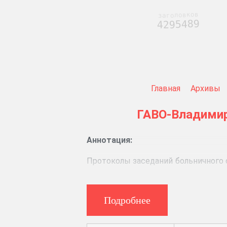
заголовков
4295489
Главная
Архивы
ГАВО-Владими
Аннотация:
Протоколы заседаний больничного 
реестры по взысканию денег за 
Скорбные листы разных отделений
Подробнее