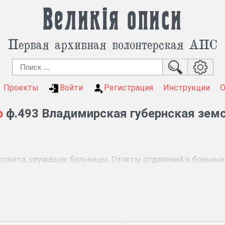
Великія описи
Первая архивная волонтерская АИС
Проекты
Войти
Регистрация
Инструкции
р
ф.493 Владимирская губернская зем
совета, служащих больницы. Отчеты отделений о больных
лечение в больнице. Алфавиты больных, поступающих н