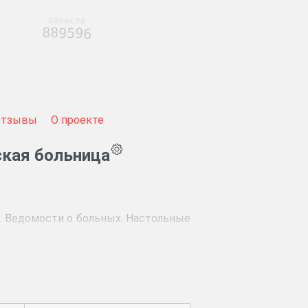
записей
889596
Отзывы
О проекте
ская больница
. Ведомости о больных. Настольные
а излечение в земскую больницу.