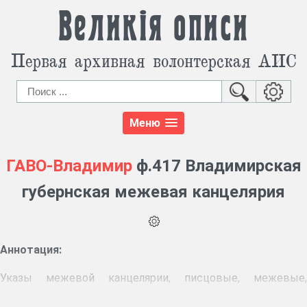
Великія описи
Первая архивная волонтерская АИС
Меню
ГАВО-Владимир
ф.417 Владимирская
губернская межевая канцелярия
Аннотация:
Указы межевой канцелярии, писцовые, межевые,
поземельные книги сел, деревень, хуторов, пригородных