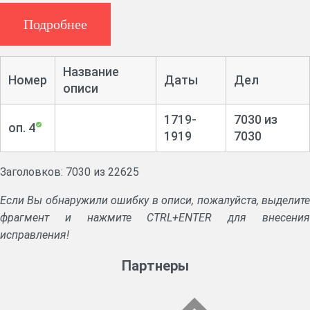
участков по уездам губернии, карты и планы
Владимирской губернии, описания и сведения о дорогах,
Подробнее
селениях, лесонасаждениях. Дела по размежеванию
земель. Росписи несоответствий между описаниями (в
Название
экономических примечаниях к планам Генерального
Номер
Даты
Дел
описи
межевания?) городов Владимирской губернии и их
прожектированными планами
1719-
7030 из
оп. 4
1919
7030
Заголовков: 7030 из 22625
Если Вы обнаружили ошибку в описи, пожалуйста, выделите
фрагмент и нажмите CTRL+ENTER для внесения
исправления!
Партнеры