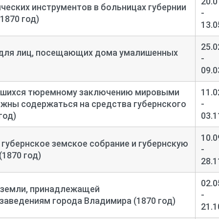
20.0
ческих инструментов в больницах губернии
-
1870 год)
13.0
25.0
 для лиц, посещающих дома умалишенных
-
09.0
ргшихся тюремному заключению мировыми
11.0
лжны содержаться на средства губернского
-
год)
03.1
10.0
 губернское земское собрание и губернскую
-
(1870 год)
28.1
02.0
 земли, принадлежащей
-
аведениям города Владимира (1870 год)
21.1