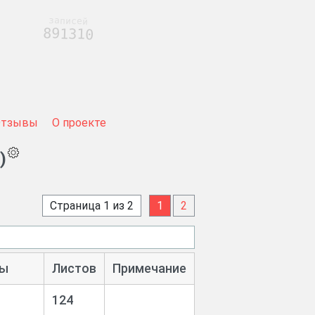
записей
891310
Отзывы
О проекте
)
Страница 1 из 2
1
2
ы
Листов
Примечание
1
124