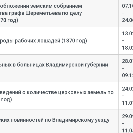
 обложении земским собранием
07.1
ва графа Шереметьева по делу
-
70 год)
24.0
13.0
роды рабочих лошадей (1870 год)
-
18.0
28.0
ьных в больницах Владимирской губернии
-
09.1
24.0
ведений о количестве церковных земель по
-
 год)
11.0
29.0
ких повинностей по Владимирскому уезду
-
11.0