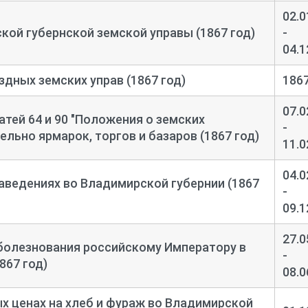
02.0
ой губернской земской управы (1867 год)
-
04.1
здных земских управ (1867 год)
186
07.0
атей 64 и 90 "Положения о земских
-
льно ярмарок, торгов и базаров (1867 год)
11.0
04.0
аведениях во Владимирской губернии (1867
-
09.1
27.0
болезнования российскому Императору в
-
867 год)
08.0
х ценах на хлеб и фураж во Владимирской