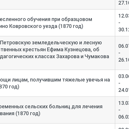
27.1
12.0
есленного обучения при образцовом
-
ино Ковровского уезда (1870 год)
30.1
в Петровскую земледельческую и лесную
06.0
твенных крестьян Ефима Кузнецова, об
-
едагогических классах Захарова и Чумакова
26.1
03.0
мощи лицам, получившим тяжелые увечья на
-
870 год)
24.0
13.0
ременных сельских больниц для лечения
-
вания (1870 год)
06.0