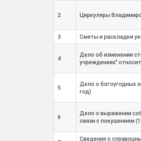
2
Циркуляры Владимирск
3
Сметы и раскладки уе
Дело об изменении ст
4
учреждениях" относите
Дело о богоугодных з
5
год)
Дело о выражении со
6
связи с покушением (1
Сведения о справоцны