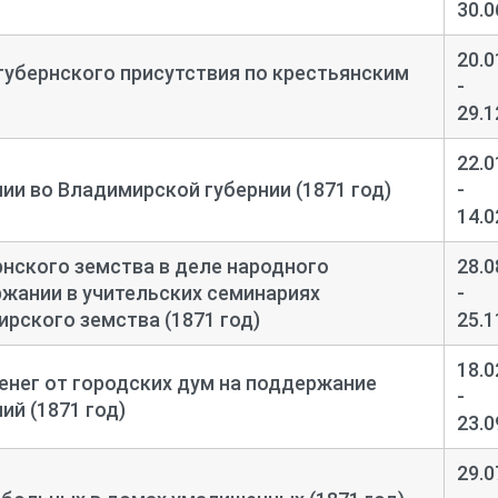
30.0
20.0
убернского присутствия по крестьянским
-
29.1
22.0
ии во Владимирской губернии (1871 год)
-
14.0
рнского земства в деле народного
28.0
ржании в учительских семинариях
-
рского земства (1871 год)
25.1
18.0
енег от городских дум на поддержание
-
ий (1871 год)
23.0
29.0