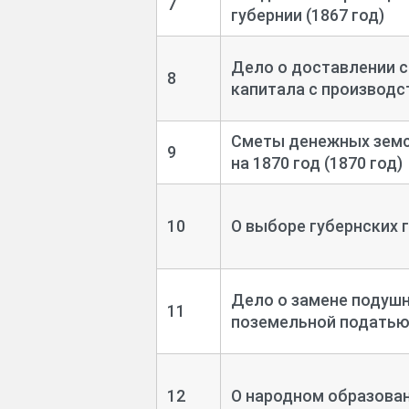
7
губернии (1867 год)
Дело о доставлении с
8
капитала с производс
Сметы денежных земс
9
на 1870 год (1870 год)
10
О выборе губернских г
Дело о замене подуш
11
поземельной податью 
12
О народном образован