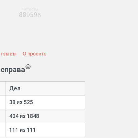
записей
889596
Отзывы
О проекте
асправа
Дел
38 из 525
404 из 1848
111 из 111