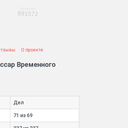
записей
891572
Отзывы
О проекте
ссар Временного
Дел
71 из 69