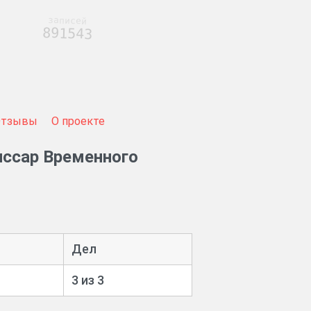
записей
891543
Отзывы
О проекте
иссар Временного
Дел
3 из 3