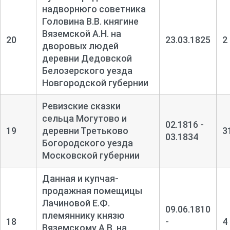
надворнюго советника
Головина В.В. княгине
Вяземской А.Н. на
20
23.03.1825
2
дворовых людей
деревни Дедовской
Белозерского уезда
Новгородской губернии
Ревизские сказки
сельца Могутово и
02.1816 -
19
деревни Третьково
3
03.1834
Богородского уезда
Московской губернии
Данная и купчая-
продажная помещицы
Лачиновой Е.Ф.
09.06.1810
племяннику князю
18
-
4
Вяземскому А.В. на