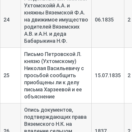
Ухтомскойй А.А. и
княжны Вяземской Ф.А.
24
на движимое имущество
06.1835
2
родителей Вяземских
А.В. и А.Н. и деда
Бабарыкина Н.Ф.
Письмо Петровской Л.
князю (Ухтомскому)
Николая Васильевичу с
25
просьбой сообщить
15.07.1835
2
приобщены ли к делу
письма Харзеевой и ее
объяснение
Опись документов,
подтверждающих права
Вяземского Н.К. на
26
владение сельцом
1837
2