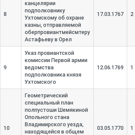
канцелярии
подполковнику
8
17.03.1767
2
Ухтомскому об охране
казны, отправляемой
оберпровиантмейсмтеру
Астафьеву в Орел
Указ провиантской
комиссии Первой армии
9
ведомства
12.06.1769
1
подполковника князя
Ухтомского
Геометрический
специальный план
полпустоши Шемякиной
Опольного стана
Владимирского уезда,
10
03.05.1770
1
находящейся в общем