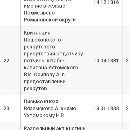
14.12.1816
имение в сельце
Похмельево
Романовской округи
Квитанция
Пошехонокого
рекрутского
присутствия отдатчику
22
вотчины штабс-
10.04.1831
2
капитана Ухтомского
В.И. Осипову А. в
предоставлении
рекрутов
Письмо князя
23
Вяземского А. князю
18.01.1833
2
Ухтомскому Н.В.
Раздельный акт княгини