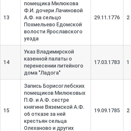
помещика Милюкова
Ф.И. дочери Лачиновой
13
А.Ф. на сельцо
29.11.1776
2
Похмельево Едомской
волости Ярославского
уезда
Указ Владимирской
казенной палаты о
14
17.03.1783
1
перенесении питейного
дома "Ладога"
Запись Борисоглебских
помещиков Милюковых
П.Ф. и А.Ф. сестре
княгине Вяземской А.Ф.
15
19.09.1785
2
о6 отказе за ней
крестьян сельца
Олеханово и других