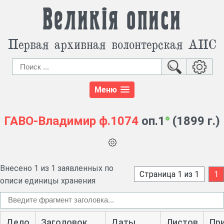
Великія описи
Первая архивная волонтерская АИС
Меню
ГАВО-Владимир
ф.1074
оп.1
(1899 г.)
Внесено 1 из 1 заявленных по
Страница 1 из 1
1
описи единицы хранения
Дело
Заголовок
Даты
Листов
Пр