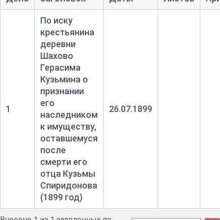
По иску
крестьянина
деревни
Шахово
Герасима
Кузьмина о
признании
его
1
26.07.1899
наследником
к имуществу,
оставшемуся
после
смерти его
отца Кузьмы
Спиридонова
(1899 год)
Внесено 1 из 1 заявленных по