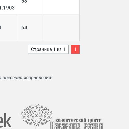
58
1.1903
4
64
Страница 1 из 1
1
я внесения исправления!