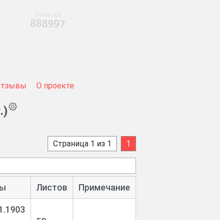
записей
888997
Отзывы
О проекте
.)
Страница 1 из 1
1
ы
Листов
Примечание
1.1903