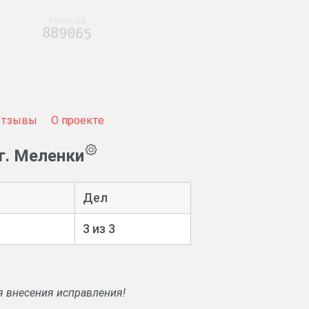
записей
889065
Отзывы
О проекте
г. Меленки
Дел
3 из 3
я внесения исправления!