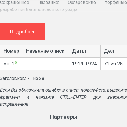
Сокращённое название:
Охларевские торфяны
разработки Вышневолоцкого уезда
Крайние даты документов:
1919–1924
Подробнее
Состав документов:
В составе фонда имеются следующие документы:
Номер
Название описи
Даты
Дел
- декреты, циркуляры, распоряжения;
оп. 1
1919-1924
71 из 28
- протоколы заседаний правления торфоразработок;
Заголовков: 71 из 28
- переписка с вышестоящими организациями по
основной деятельности
Если Вы обнаружили ошибку в описи, пожалуйста, выделите
фрагмент и нажмите CTRL+ENTER для внесения
Вспомогательный НСА:
География: Вышневолоцкий уезд,
исправления!
Тверская губерния, Удомля станция
Тематика: торфоразработки, Охларевские торфяные
Партнеры
разработки