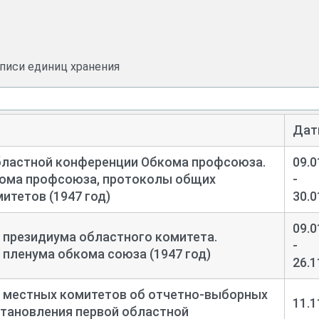
ие документы:
описи единиц хранения
алининского облпрофсовета;
ций, пленумов обкома профсоюза пищевой промышленнос
Дат
сти, месткомов профсоюза пищевой промышленности
и служащих;
бластной конференции Обкома профсоюза.
09.0
ома профсоюза, протоколы общих
-
юза пищевой промышленности;
итетов (1947 год)
30.0
щевой промышленности;
09.0
 президиума областного комитета.
стве, соцсоревнованиях, о несчастных случаях на произво
-
пленума обкома союза (1947 год)
26.1
вных договоров;
 местных комитетов об отчетно-
выборных
союза пищевой промышленности;
11.1
становления первой областной