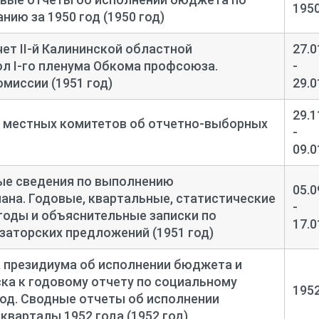
195
ию за 1950 год (1950 год)
т II-
й Калининской областной
27.0
л I-
го пленума Обкома профсоюза.
-
миссии (1951 год)
29.0
29.1
 местных комитетов об отчетно-
выборных
-
09.0
ые сведения по выполнению
05.0
ана. Годовые, квартальные, статистические
-
 годы и объяснительные записки по
17.0
аторских предложений (1951 год)
 президиума об исполнении бюджета и
ка к годовому отчету по социальному
195
год. Сводные отчеты об исполнении
 кварталы 1952 года (1952 год)