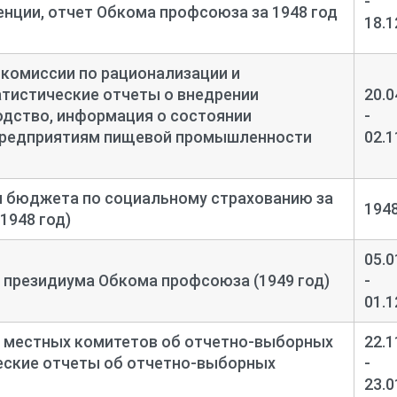
-
за пищевой промышленности.
нции, отчет Обкома профсоюза за 1948 год
18.1
комиссии по рационализации и
rchive/gato/R-2803/1
атистические отчеты о внедрении
20.0
одство, информация о состоянии
-
предприятиям пищевой промышленности
02.1
и бюджета по социальному страхованию за
194
(1948 год)
05.0
 президиума Обкома профсоюза (1949 год)
-
01.1
 местных комитетов об отчетно-
выборных
22.1
еские отчеты об отчетно-
выборных
-
23.0