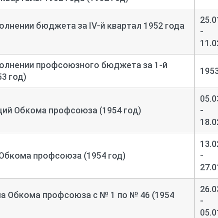
25.0
олнении бюджета за IV-
й квартал 1952 года
-
11.0
полнении профсоюзного бюджета за 1-
й
195
53 год)
05.0
ий Обкома профсоюза (1954 год)
-
18.0
13.0
Обкома профсоюза (1954 год)
-
27.0
26.0
 Обкома профсоюза с № 1 по № 46 (1954
-
05.0