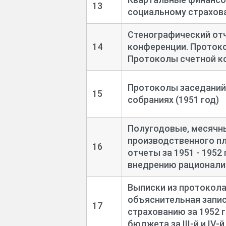
13
социальному страхован
Стенографический отче
14
конференции. Протоко
Протоколы счетной ко
Протоколы заседаний
15
собраниях (1951 год)
Полугодовые, месячн
производственного пл
16
отчеты за 1951 - 1952
внедрению рационализ
Выписки из протокола
объяснительная запис
17
страхованию за 1952 
бюджета за III-
й и IV-
й