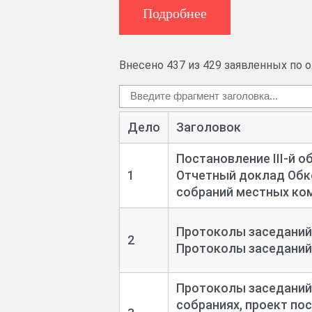
Подробнее
Состав документов:
В составе описи имеются следующ
Внесено 437 из 429 заявленных по 
- постановления ЦК профсоюза и К
- протоколы областных конферен
Дело
Заголовок
профсоюза пищевой промышленно
собраний, общих собраний рабочих 
Постановление III-
й о
1
Отчетный доклад Обк
- отчеты о работе обкома профсо
собраний местных ком
- годовые отчеты предприятий пи
Протоколы заседаний
- статистические отчеты о профчлен
2
Протоколы заседаний 
- сведения о выполнении коллекти
Протоколы заседаний
- финансовые отчеты обкома проф
собраниях, проект по