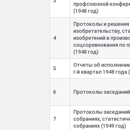
3
- сметы расходов обкома профсою
профсоюзной конфере
(1948 год)
Постоянная ссылка:
Протоколы и решения 
https://archives.tverreg.ru/infres/-/a
изобретательству, ст
4
изобретений в произв
Просмотреть образы
соцсоревнования по 
(1948 год)
Отчеты об исполнени
5
I-
й квартал 1948 года 
6
Протоколы заседаний
Протоколы заседаний
7
собраниях, статистич
собраниях (1949 год)