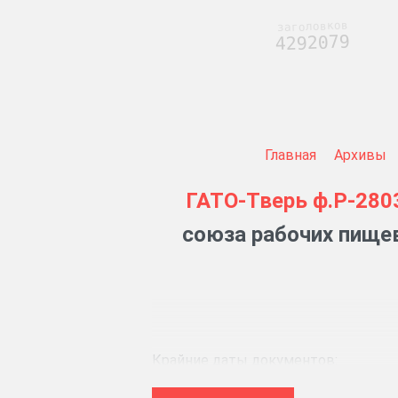
заголовков
4292079
Главная
Архивы
ГАТО-Тверь
ф.Р-280
союза рабочих пищев
Крайние даты документов:
1947–1978