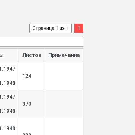
Страница 1 из 1
1
ти, заседаний президиума обкома
ы
Листов
Примечание
, отчетно-выборных профсоюзных
1.1947
124
1.1948
1.1947
дстве и др.;
370
1.1948
1.1948