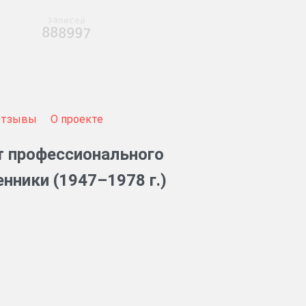
записей
888997
Отзывы
О проекте
т профессионального
нники (1947–1978 г.)