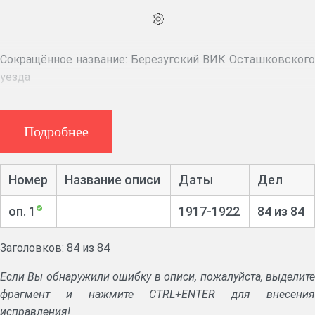
Сокращённое название:
Березугский ВИК Осташковского
уезда
Крайние даты документов:
1917–1922
Подробнее
Историческая справка:
Исполнительные комитеты волостных Советов
Номер
Название описи
Даты
Дел
(волисполкомы, ВИКи) организованы в августе-сентябре
1917 г. как исполнительные органы Советов
оп. 1
1917-1922
84 из 84
крестьянских депутатов. В декабре 1917 г. Советы
крестьянских депутатов объединились с Советами
Заголовков: 84 из 84
рабочих и солдатских депутатов, в апреле 1918 г.
переименованы в Советы рабочих, крестьянских и
Если Вы обнаружили ошибку в описи, пожалуйста, выделите
красноармейских депутатов. В период между
фрагмент и нажмите CTRL+ENTER для внесения
волостными съездами Советов являлись высшими на
исправления!