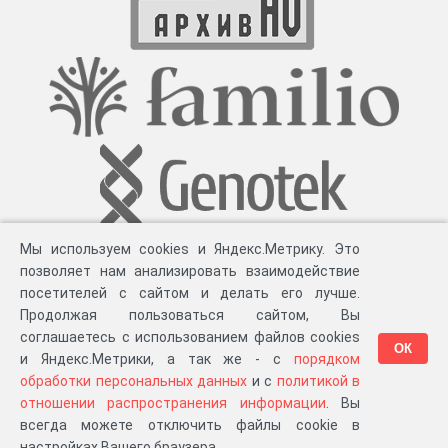
Вспомогательный НСА:
География: Корчева город,
Корчевской уезд, Тверская губерния
Тематика: армия, воинская повинность, Корчевское
уездное рекрутское присутствие, рекруты, уездное
рекрутское присутствие
Постоянная ссылка:
https://archives.tverreg.ru/infres/-/archive/gato/505
Мы используем cookies и Яндекс.Метрику. Это
позволяет нам анализировать взаимодействие
посетителей с сайтом и делать его лучше.
Продолжая пользоваться сайтом, Вы
соглашаетесь с использованием файлов cookies
ОК
и Яндекс.Метрики, а так же - с
порядком
обработки персональных данных
и с
политикой в
Разработка компании «
Великіе предки
», 2023-2026 гг.
Блог
.
Суть проекта
.
отношении распространения информации
. Вы
Персональные данные
.
Распространение информации
.
ЧаВО
.
Сборка 111.35
всегда можете отключить файлы cookie в
в «Мои документы»
настройках Вашего браузера.