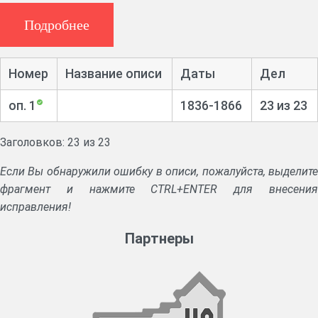
Подробнее
Историческая справка:
Учреждены в 1831 г.
Номер
Название описи
Даты
Дел
Ведали рекрутскими наборами в пределах уезда. Состояли
из уездного предводителя дворянства, предводителя
оп. 1
1836-1866
23 из 23
дворянства ближайшего приписного уезда, городничего,
военного приемщика и медицинского чиновника.
Заголовков: 23 из 23
Подчинялись Тверскому губернскому рекрутскому
Если Вы обнаружили ошибку в описи, пожалуйста, выделите
присутствию.
фрагмент и нажмите CTRL+ENTER для внесения
Упразднены в 1874 г. в связи с учреждением уездных по
исправления!
воинской повинности присутствий.
Партнеры
Состав документов:
В составе фонда имеются учетные рекрутские книги и
переписка о рекрутском наборе.