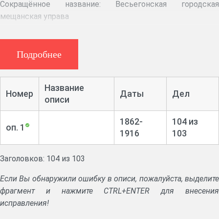
Сокращённое название:
Весьегонская городская
мещанская управа
Крайние даты документов:
1862–1916
Подробнее
Историческая справка:
Городские мещанские управы учреждены по Городовому
Название
положению от 16 июня 1870 г. как органы управления
Номер
Даты
Дел
описи
мещанским обществом. Возглавлялись мещанским
старостой, контролировались губернским правлением.
1862-
104 из
Занимались исполнением приговоров мещанского
оп. 1
1916
103
общества, раскладкой общественных повинностей,
выдачей паспортов, учебными и благотворительными
Заголовков: 104 из 103
учреждениями сословия.
Если Вы обнаружили ошибку в описи, пожалуйста, выделите
Упразднены Декретом ВЦИК u СНК от 11 ноября 1917 г.
фрагмент и нажмите CTRL+ENTER для внесения
Состав документов:
исправления!