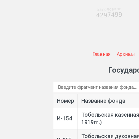
заголовков
4297499
Главная
Архивы
Государс
Номер
Название фонда
Тобольская казенная 
И-154
1919гг.)
Тобольская духовная