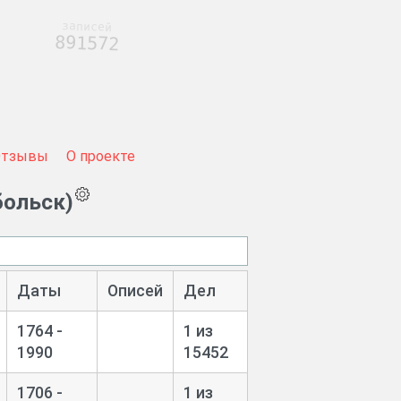
записей
891572
Отзывы
О проекте
больск)
Даты
Описей
Дел
1764 -
1 из
1990
15452
1706 -
1 из