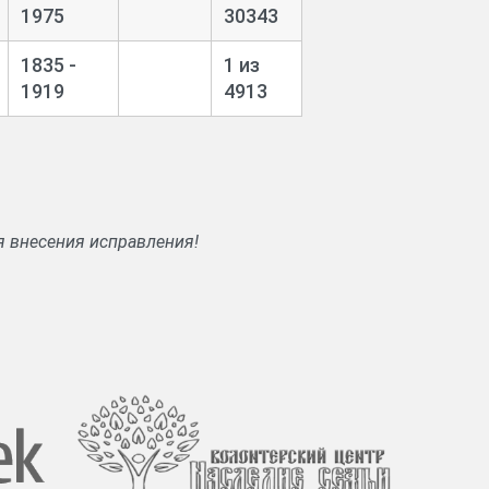
1975
30343
1835 -
1 из
1919
4913
я внесения исправления!