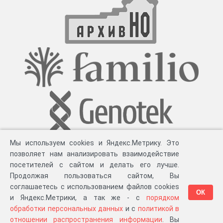
Мы используем cookies и Яндекс.Метрику. Это
позволяет нам анализировать взаимодействие
посетителей с сайтом и делать его лучше.
Продолжая пользоваться сайтом, Вы
соглашаетесь с использованием файлов cookies
ОК
и Яндекс.Метрики, а так же - с
порядком
обработки персональных данных
и с
политикой в
Разработка компании «
Великіе предки
», 2023-2026 гг.
Блог
.
Суть проекта
.
отношении распространения информации
. Вы
Персональные данные
.
Распространение информации
.
ЧаВО
.
Сборка 111.35