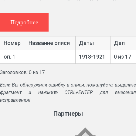
деятельности, рапорты; списки и учетные карточки
военнообязанных; переписка; сведения по личному
составу, списки служащих, ведомости на выдачу
Подробнее
жалования.
Документы фонда (503 дела) утрачены во время пожара
Номер
Название описи
Даты
Дел
29.08.1974.
оп. 1
1918-1921
0 из 17
Заголовков: 0 из 17
Если Вы обнаружили ошибку в описи, пожалуйста, выделите
фрагмент и нажмите CTRL+ENTER для внесения
исправления!
Партнеры