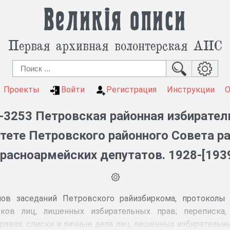
Великія описи
Первая архивная волонтерская АИС
Проекты
Войти
Регистрация
Инструкции
-3253 Петровская районная избирател
ете Петровского районного Совета ра
расноармейских депутатов. 1928-[193
ов заседаний Петровского райизбиркома, протоколы
ков лиц, лишенных избирательных прав; переписка
равах; списки и личные дела лиц, лишенных избирательн