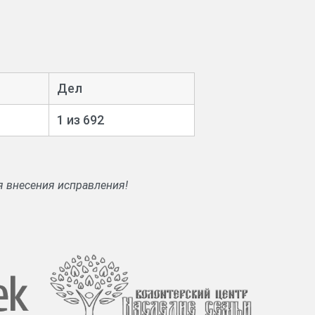
Дел
1 из 692
я внесения исправления!