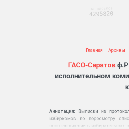
заголовков
4295820
Главная
Архивы
ГАСО-Саратов
ф.Р
исполнительном комит
к
Аннотация:
Выписки из протокол
избиркомов по пересмотру спис
восстановлении в избирательных п