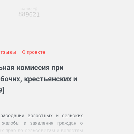
записей
889621
Отзывы
О проекте
ьная комиссия при
бочих, крестьянских и
9]
 заседаний волостных и сельских
, жалобы и заявления граждан о
ых прав по сельсоветам и волостям