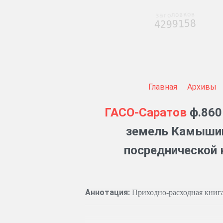
заголовков
4299158
Главная
Архивы
ГАСО-Саратов
ф.860
земель Камышин
посреднической 
Аннотация:
Приходно-расходная книга