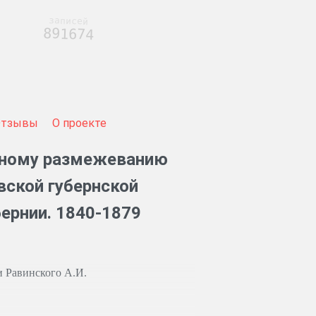
записей
891674
Отзывы
О проекте
ьному размежеванию
ской губернской
ернии. 1840-1879
и Равинского А.И.