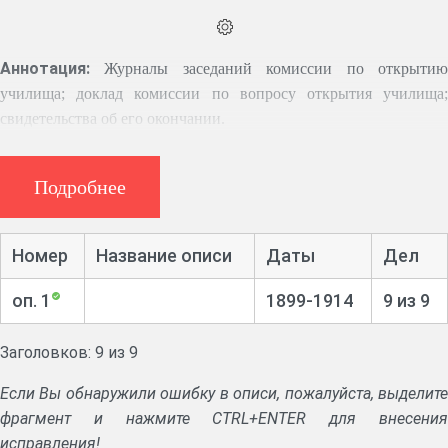
Аннотация:
Журналы заседаний комиссии по открыти
училища; доклад комиссии по вопросу открытия училища;
свидетельства об его окончании.
Историческая справка
Подробнее
Открыто 16.09.1901 по типу шестиклассного. В училище
принимались дети пяти уездов: Хвалынского, Вольского,
Номер
Название описи
Даты
Дел
Кузнецкого, Петровского и Сердобского.
оп. 1
1899-1914
9 из 9
При училище было Общество вспомоществования
недостаточным воспитанницам училища и образцовая
школа.
Заголовков: 9 из 9
Если Вы обнаружили ошибку в описи, пожалуйста, выделите
фрагмент и нажмите CTRL+ENTER для внесения
исправления!