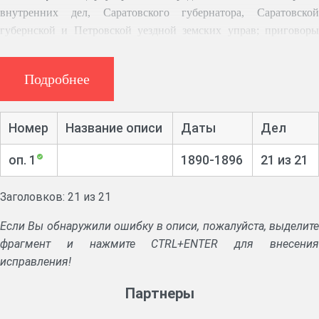
внутренних дел, Саратовского губернатора, Саратовской
губернской и Петровской уездной земских управ; приговоры
сельских сходов волости; журналы генеральных поверок
торгово-промышленных заведений волости; статистические
Подробнее
сведения об экономическом, политическом и культурном
состоянии волости; решения сельских сходов об учреждении
опеки над имуществом сирот; сведения о хлебных запасах
Номер
Название описи
Даты
Дел
в общественных магазинах.
оп. 1
1890-1896
21 из 21
Заголовков: 21 из 21
Если Вы обнаружили ошибку в описи, пожалуйста, выделите
фрагмент и нажмите CTRL+ENTER для внесения
исправления!
Партнеры