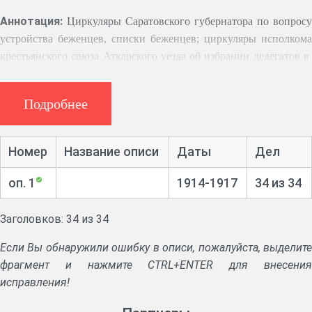
Аннотация:
Циркуляры Саратовского губернатора по вопросу
устройства беженцев, списки беженцев; циркуляры исполкома
крестьянского союза Аткарского уезда об избрании делегатов в
Аткарский Совет рабочих, солдатских и крестьянских
депутатов; сметы расходов и прихода денежных сумм
Подробнее
волостного правления; приговоры сельских сходов Широко-
Карамышской волости о назначении опеки над имуществом
малолетних.
Номер
Название описи
Даты
Дел
оп. 1
1914-1917
34 из 34
Заголовков: 34 из 34
Если Вы обнаружили ошибку в описи, пожалуйста, выделите
фрагмент и нажмите CTRL+ENTER для внесения
исправления!