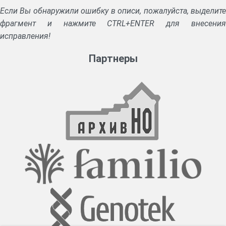
создания кредитных товариществ, снабжения населения мелким
Если Вы обнаружили ошибку в описи, пожалуйста, выделите
кредитом.
фрагмент и нажмите CTRL+ENTER для внесения
исправления!
Управление деятельностью общества осуществляли
совет общества, общее собрание.
Партнеры