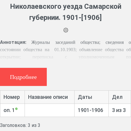
Николаевского уезда Самарской
губернии. 1901-[1906]
Аннотация:
Журналы заседаний общества; сведения 
состоянии общества на 01.10.1903; объявление общества об
открытии; переписка с уполномоченным по
сельскохозяйственной части в Самарской губернии по вопросам
сельского хозяйства; переписка с управлением земледелия и
Подробнее
госимуществ об аренде и содержании казённых участков;
материалы об открытии школ и курсов по сельскому хозяйству.
Номер
Название описи
Даты
Дел
Историческая справка
оп. 1
1901-1906
3 из 3
Августовское сельскохозяйственное общество образовано
02.12.1901 с целью организации сельского хозяйства на научной
Заголовков: 3 из 3
основе, оказания помощи нуждающимся земледельцам путем