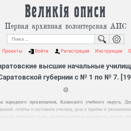
Великія описи
Первая архивная волонтерская АИС
Проекты
Войти
Регистрация
Инструкции
аратовские высшие начальные училищ
аратовской губернии с № 1 по № 7. [1
а народного просвещения, Казанского учебного округа, Д
раний, отчёты о состоянии училищ, дела о приёме и увольнении 
 расходе денежных сумм, экзаменационные ведомости, копии атт
 жалования, описи документальных материалов училищ.