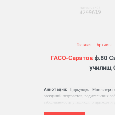
заголовков
4299619
Главная
Архивы
ГАСО-Саратов
ф.80 С
училищ С
Аннотация:
Циркуляры Министерств
заседаний педсоветов, родительских соб
заболеваемости учащихся, о приходе и
списки учителей, ведомости на выдачу