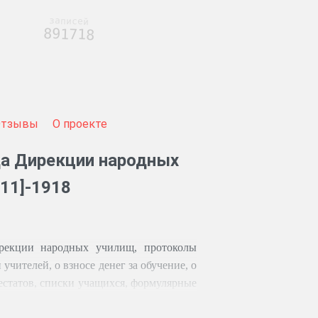
записей
891718
Отзывы
О проекте
а Дирекции народных
911]-1918
ирекции народных училищ, протоколы
учителей, о взносе денег за обучение, о
естатов, списки учащихся, формулярные