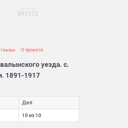
записей
891572
Отзывы
О проекте
валынского уезда. с.
. 1891-1917
Дел
10 из 10