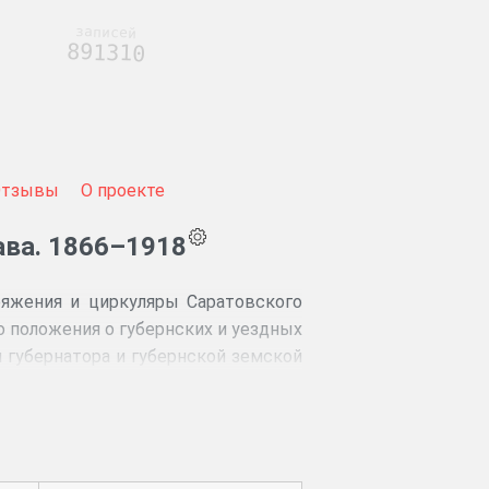
записей
891310
Отзывы
О проекте
ава. 1866–1918
ряжения и циркуляры Саратовского
 положения о губернских и уездных
 губернатора и губернской земской
вы на случай мобилизации, отчёты
ей; документы об устройстве школ,
совая книга.