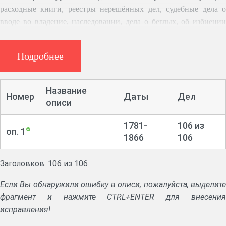
расходные книги, реестры нерешённых дел, судебные дела о
вводе во владение, наследовании, дела о беглых, об избиении
посадских, о взыскании податей, долга, о краже.
Подробнее
Название
Номер
Даты
Дел
описи
1781-
106 из
оп. 1
1866
106
Заголовков: 106 из 106
Если Вы обнаружили ошибку в описи, пожалуйста, выделите
фрагмент и нажмите CTRL+ENTER для внесения
исправления!