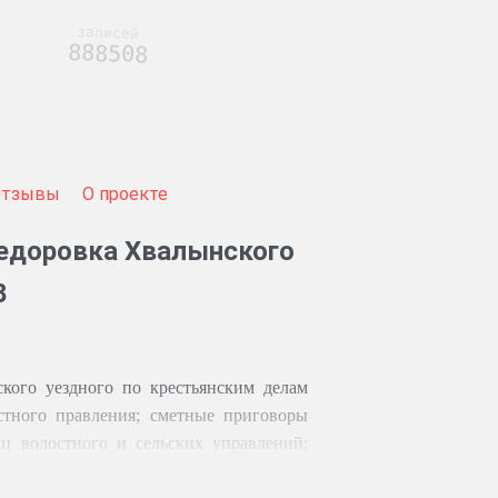
записей
888508
Отзывы
О проекте
Федоровка Хвалынского
8
кого уездного по крестьянским делам
стного правления; сметные приговоры
иц волостного и сельских управлений;
рестьян волости; сведения о состоянии