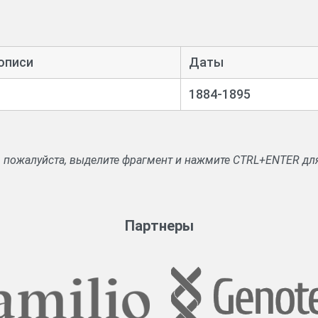
ских старост о происшествиях; акты и описи погоревших строен
описи
Даты
1884-1895
, пожалуйста, выделите фрагмент и нажмите CTRL+ENTER дл
Партнеры