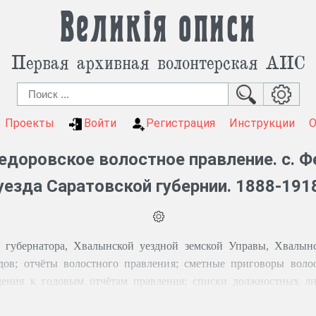
Великія описи
Первая архивная волонтерская АИС
Проекты
Войти
Регистрация
Инструкции
едоровское волостное правление. с. 
уезда Саратовской губернии. 1888-191
 губернатора, Хвалынской уездной земской Управы, Хвалынс
одов; отчёты волостного правления; сметные приговоры воло
едения к годовым отчётам правления; списки должностных л
промышленных заведений; окладные листы денежных сборов с к