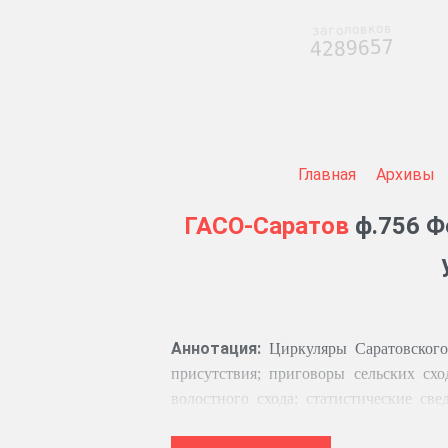
заголовков
4289657
Главная
Архивы
ГАСО-Саратов
ф.756 Ф
Аннотация:
Циркуляры Саратовского
присутствия; приговоры сельских сх
волостного схода; статистические св
журналы генеральных поверок торгово-