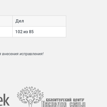
ий волости.
Дел
102 из 85
я внесения исправления!