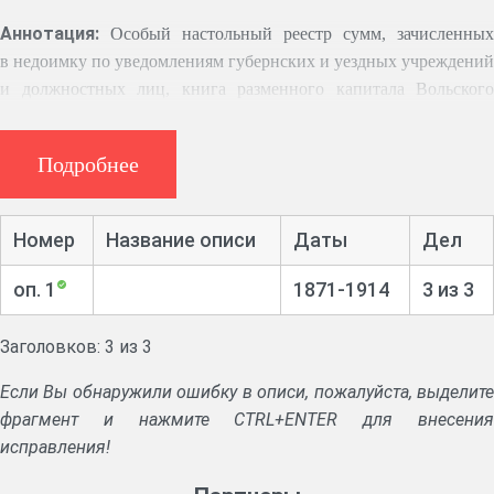
Аннотация:
Особый настольный реестр сумм, зачисленных
в недоимку по уведомлениям губернских и уездных учреждений
и должностных лиц, книга разменного капитала Вольского
уездного казначейства, список плательщиков квартирного
налога г. Вольска.
Подробнее
Номер
Название описи
Даты
Дел
оп. 1
1871-1914
3 из 3
Заголовков: 3 из 3
Если Вы обнаружили ошибку в описи, пожалуйста, выделите
фрагмент и нажмите CTRL+ENTER для внесения
исправления!