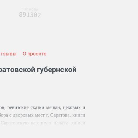
записей
891302
Отзывы
О проекте
ратовской губернской
ов; ревизские сказки мещан, цеховых и
ора с дворовых мест г. Саратова, книги
 Саратовскую казенную палату, записи
маг; особый реестр сумм, зачисленных