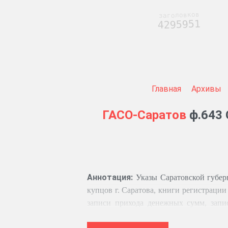
заголовков
4295951
Главная
Архивы
ГАСО-Саратов
ф.643 
Аннотация:
Указы Саратовской губер
купцов г. Саратова, книги регистрации
записи прихода денежных сумм, запис
прихода процентных сумм с частновла