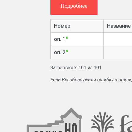
в недоимку по уведомлениям губернск
Подробнее
список служащих государственных и об
Документы отложившиеся в деятельности
Номер
Название
оп. 1
оп. 2
Заголовков: 101 из 101
Если Вы обнаружили ошибку в описи