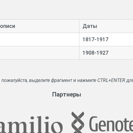
их и уездных учреждений и должностных лиц, кассовые книг
щественных учреждений, с которых взимается военный налог, д
 уездного казначейства за 1832–1865 г. имеются в фонде Губерн
 описи
Даты
1817-1917
1908-1927
, пожалуйста, выделите фрагмент и нажмите CTRL+ENTER дл
Партнеры