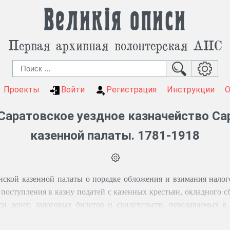
Великія описи
Первая архивная волонтерская АИС
Проекты
Войти
Регистрация
Инструкции
Саратовское уездное казначейство Са
казенной палаты. 1781-1918
нской казенной палаты о порядке обложения и взимания налог
 поступления в казну податей с казенных крестьян, окладного сб
и денег, залоговых билетов и свидетельств, передаваемых в
дельческих доходов, сметных расходов, входящих-исходящих бу