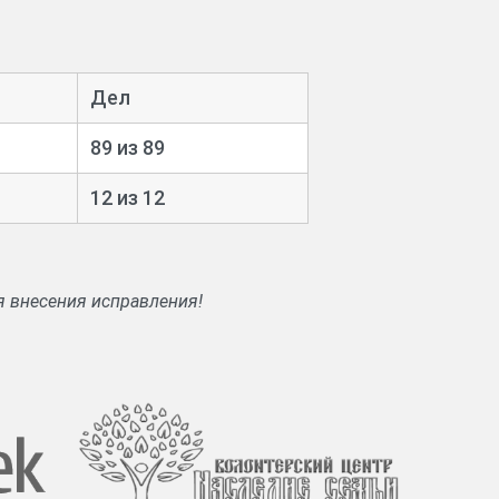
и сберегательной кассы казначейства;
ругие документы.
ского казначейства (
Ф. 123
).
Дел
89 из 89
12 из 12
я внесения исправления!