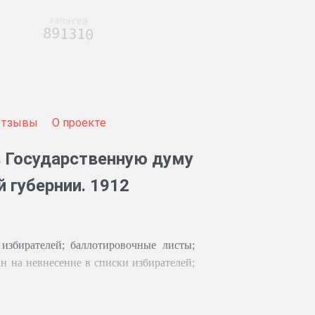
записей
891310
Отзывы
О проекте
в Государственную думу
й губернии. 1912
избирателей; баллотировочные листы;
н на невнесение в списки избирателей;