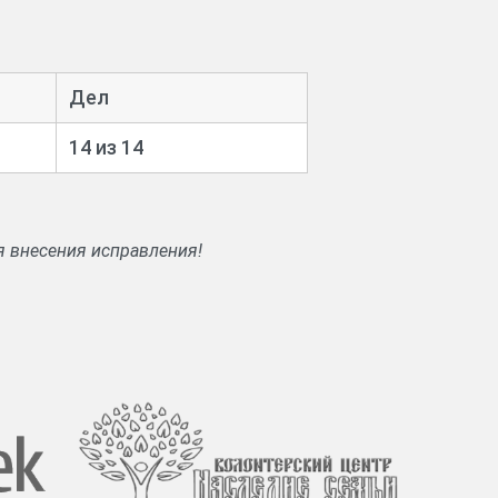
Дел
14 из 14
я внесения исправления!