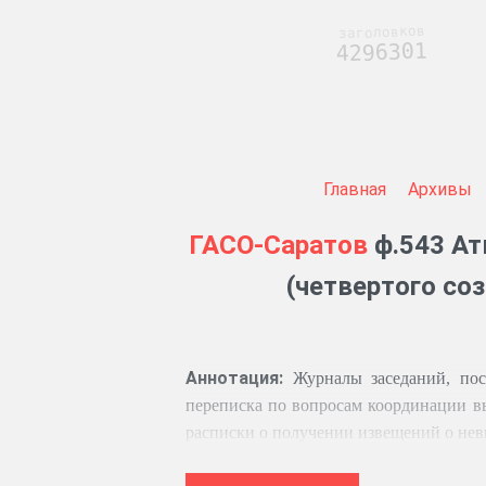
заголовков
4296301
Главная
Архивы
ГАСО-Саратов
ф.543 Ат
(четвертого соз
Аннотация:
Журналы заседаний, пос
переписка по вопросам координации вы
расписки о получении извещений о нев