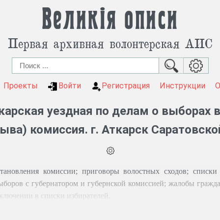
Великія описи
Первая архивная волонтерская АИС
Проекты
Войти
Регистрация
Инструкции
карская уездная по делам о выборах 
ыва) комиссия. г. Аткарск Саратовско
тановления комиссии; приговоры волостных сходов; списки 
боров с губернатором и губернской комиссией; жалобы гражда
ключении в списки избирателей.