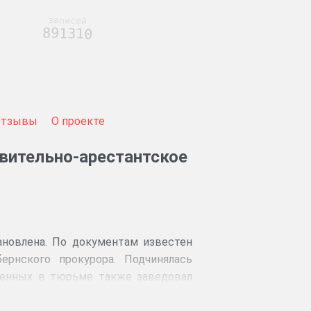
записей
891310
Отзывы
О проекте
вительно-арестантское
ановлена. По документам известен
ернского прокурора. Подчинялась
ченных в тюрьме также заведовал
рьма перешла в ведомство вновь