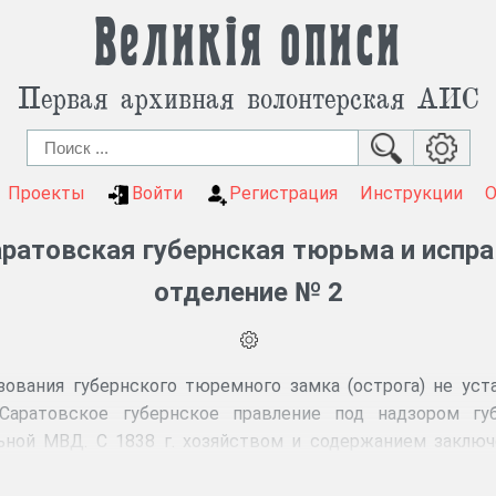
Великія описи
Первая архивная волонтерская АИС
Проекты
Войти
Регистрация
Инструкции
ратовская губернская тюрьма и испра
отделение № 2
зования губернского тюремного замка (острога) не уст
аратовское губернское правление под надзором губ
льной МВД. С 1838 г. хозяйством и содержанием заклю
 попечительный о тюрьмах комитет. С 1879 г. тю