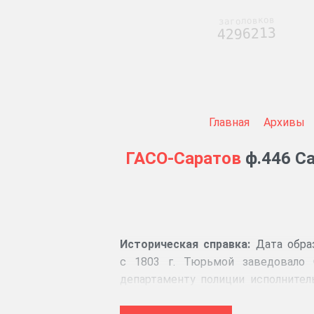
заголовков
4296213
Главная
Архивы
ГАСО-Саратов
ф.446 Са
Историческая справка:
Дата обра
с 1803 г. Тюрьмой заведовало С
департаменту полиции исполните
вновь образованный губернский